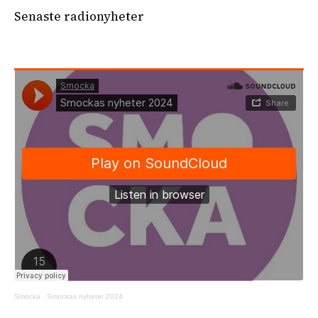
Senaste radionyheter
Smocka
·
Smockas nyheter 2024