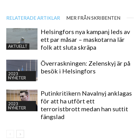
RELATERADE ARTIKLAR
MER FRÅN SKRIBENTEN
Helsingfors nya kampanj leds av
ett par måsar – maskotarna lär
folk att sluta skräpa
AKTUELLT
Överraskningen: Zelenskyj är på
besök i Helsingfors
2023
NYHETER
Putinkritikern Navalnyj anklagas
för att ha utfört ett
2023
terroristbrott medan han suttit
NYHETER
fängslad