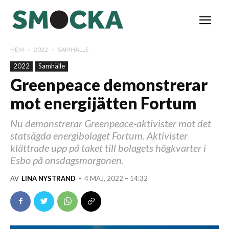
HEM
2022
SAMHÄLLE
2022
Samhälle
Greenpeace demonstrerar
mot energijätten Fortum
Nu demonstrerar Greenpeace-aktivister mot det
statsägda energibolaget Fortum. Aktivister
klättrade upp på taket till bolagets högkvarter i
Esbo på onsdagsmorgonen.
AV
LINA NYSTRAND
-
4 MAJ, 2022 – 14:32