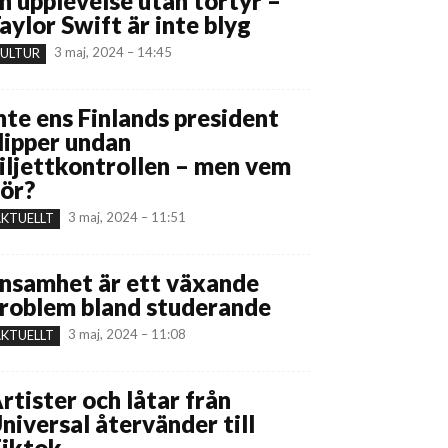
n upplevelse utan tortyr –
aylor Swift är inte blyg
3 maj, 2024 – 14:45
ULTUR
nte ens Finlands president
lipper undan
iljettkontrollen – men vem
ör?
3 maj, 2024 – 11:51
KTUELLT
nsamhet är ett växande
roblem bland studerande
3 maj, 2024 – 11:08
KTUELLT
rtister och låtar från
niversal återvänder till
iktok