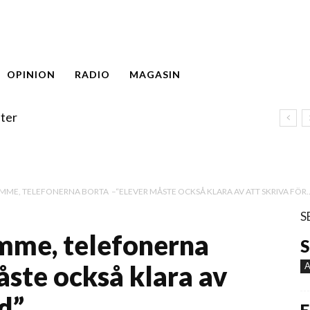
OPINION
RADIO
MAGASIN
ter
ME, TELEFONERNA BORTA –“ELEVER MÅSTE OCKSÅ KLARA AV ATT SKRIVA FÖR..
S
mme, telefonerna
S
åste också klara av
A
nd”