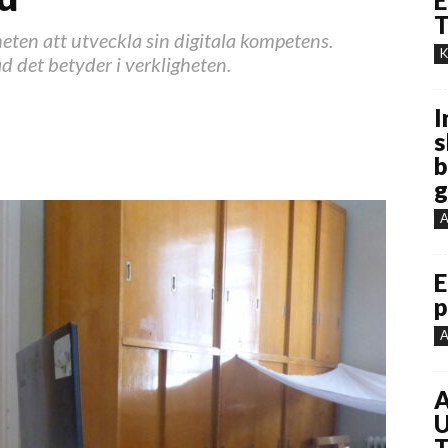
E
T
eten att utveckla sin digitala kompetens.
K
d det betyder i verkligheten.
I
s
b
g
A
E
p
A
A
U
T