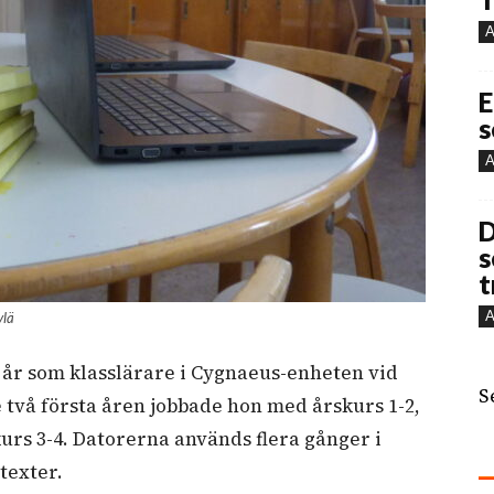
A
E
s
A
D
s
t
A
ylä
e år som klasslärare i Cygnaeus-enheten vid
S
 två första åren jobbade hon med årskurs 1-2,
kurs 3-4. Datorerna används flera gånger i
 texter.