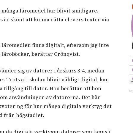
t många läromedel har blivit smidigare.
 är skönt att kunna rätta elevers texter via
a läromedlen finns digitalt, eftersom jag inte
 läroböcker, berättar Grönqvist.
vänder sig av datorer i årskurs 3-4, medan
. Trots att skolan blivit väldigt digital, kan
 tillgång till dator. Hon berättar att hon
Sm
 om användningen av datorerna. Det här
 kvotering för hur många digitala verktyg det
nad från högstadiet.
e enda digitala verktygen datorer som fanns i