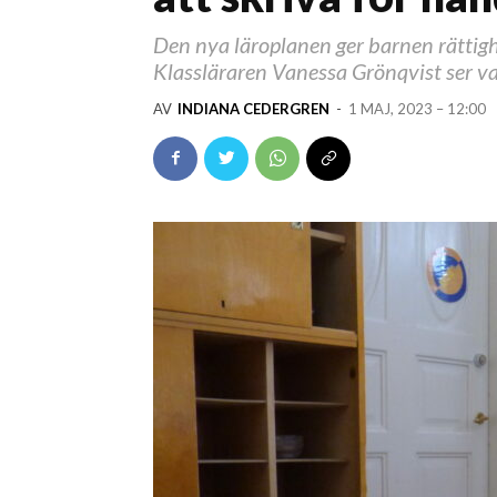
Den nya läroplanen ger barnen rättigh
Klassläraren Vanessa Grönqvist ser va
AV
INDIANA CEDERGREN
-
1 MAJ, 2023 – 12:00