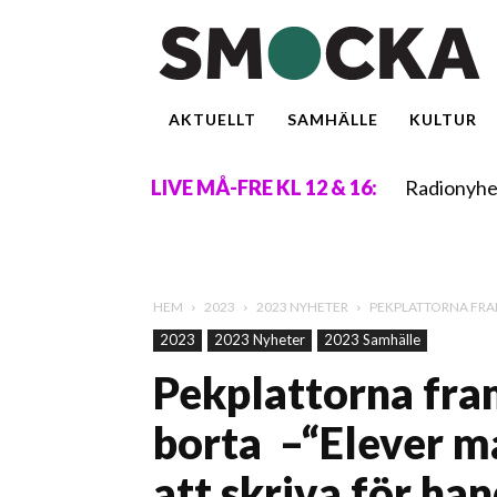
AKTUELLT
SAMHÄLLE
KULTUR
Radionyhe
LIVE MÅ-FRE KL 12 & 16:
HEM
2023
2023 NYHETER
PEKPLATTORNA FRAM
2023
2023 Nyheter
2023 Samhälle
Pekplattorna fra
borta –“Elever m
att skriva för ha