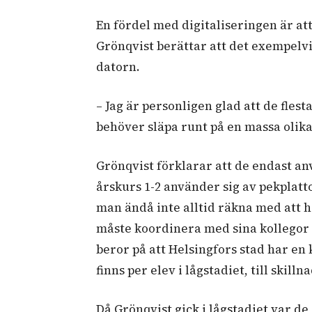
En fördel med digitaliseringen är at
Grönqvist berättar att det exempelvis
datorn.
– Jag är personligen glad att de flest
behöver släpa runt på en massa olika
Grönqvist förklarar att de endast an
årskurs 1-2 använder sig av pekplattor
man ändå inte alltid räkna med att ha
måste koordinera med sina kollegor
beror på att Helsingfors stad har en
finns per elev i lågstadiet, till skill
Då Grönqvist gick i lågstadiet var d