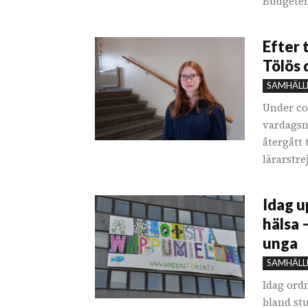
Budgeten
Efter 
Tölös 
SAMHÄLL
Under co
vardagsm
återgått
lärarstre
Idag 
hälsa 
unga
SAMHÄLL
Idag ord
bland st