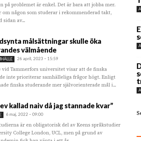
n på problemet är enkel. Det är bara att jobba mer.
A
r om någon som studerar i rekommenderad takt,
d sidan av...
E
s
dsynta målsättningar skulle öka
A
randes välmående
26 april, 2023 – 15:59
MHÄLLE
D
 vid Tammerfors universitet visar att de finska
s
e inte prioriterar samhälleliga frågor högt. Enligt
t
ade finska studerande mer självorienterade mål i...
A
lev kallad naiv då jag stannade kvar”
S
6 maj, 2022 – 09:00
E
tudierna är en obligatorisk del av Keens språkstudier
ersity College London, UCL, men på grund av
demin fick han vänta i ett år...