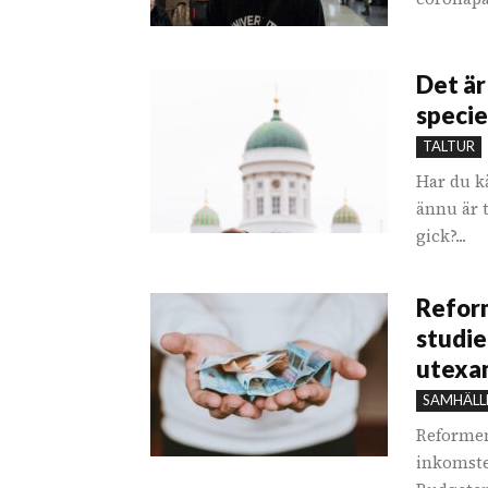
Det är 
specie
TALTUR
Har du kä
ännu är 
gick?...
Reform
studie
utexa
SAMHÄLL
Reformen 
inkomste