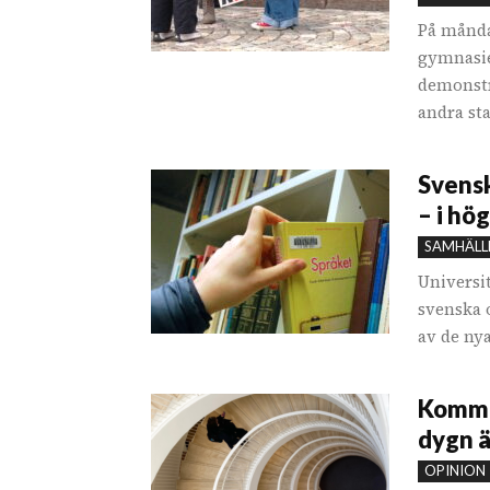
På månda
gymnasie
demonstr
andra sta
Svensk
– i hö
SAMHÄLL
Universi
svenska 
av de nya
Kommen
dygn ä
OPINION