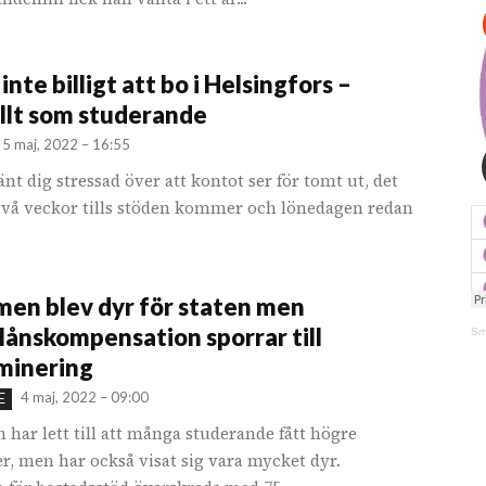
inte billigt att bo i Helsingfors –
llt som studerande
5 maj, 2022 – 16:55
nt dig stressad över att kontot ser för tomt ut, det
två veckor tills stöden kommer och lönedagen redan
en blev dyr för staten men
lånskompensation sporrar till
Sm
minering
4 maj, 2022 – 09:00
E
har lett till att många studerande fått högre
r, men har också visat sig vara mycket dyr.