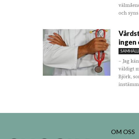
välmåen
och syns 
Vårdst
ingen 
SAMHÄLL
– Jag kä
väldigt 
Björk, so
instämmer
OM OSS