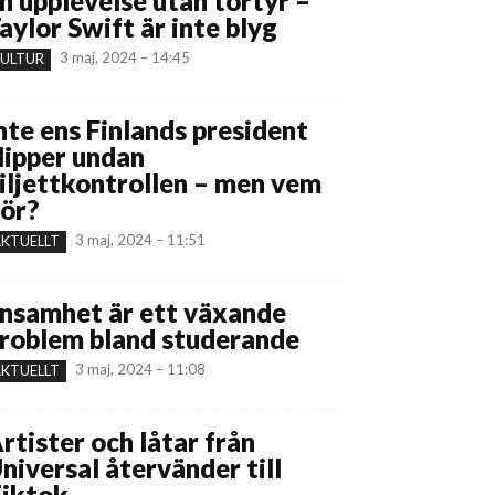
n upplevelse utan tortyr –
aylor Swift är inte blyg
3 maj, 2024 – 14:45
ULTUR
nte ens Finlands president
lipper undan
iljettkontrollen – men vem
ör?
3 maj, 2024 – 11:51
KTUELLT
nsamhet är ett växande
roblem bland studerande
3 maj, 2024 – 11:08
KTUELLT
rtister och låtar från
niversal återvänder till
iktok