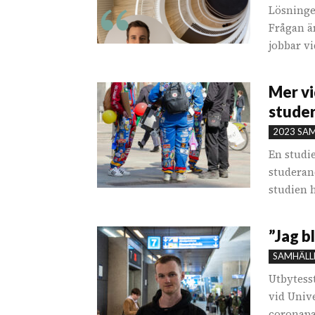
Lösninge
Frågan ä
jobbar vi
Mer vi
stude
2023 SA
En studie
studerand
studien h
”Jag b
SAMHÄLL
Utbytess
vid Univ
coronapan