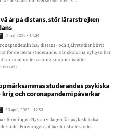
 för bostadsstöd överskreds med 75...
två år på distans, stör lärarstrejken
dans
3 maj, 2022 – 14:34
E
ronapandemin har distans- och självstudier blivit
at för de flesta studerande. När skolorna nyligen har
 till normal undervisning kommer istället
jken och...
uppmärksammas studerandes psykiska
– krig och coronapandemi påverkar
13 april, 2022 – 12:53
E
nar föreningen Nyyti ry dagen för psykisk hälsa
uderande. Föreningen jobbar för studerandes