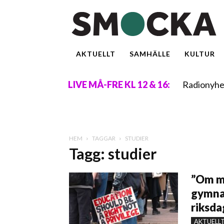
AKTUELLT
SAMHÄLLE
KULTUR
Radionyhe
LIVE MÅ-FRE KL 12 & 16:
HEM
TAGGAR
STUDIER
Tagg: studier
”Om ma
gymna
riksd
AKTUELL