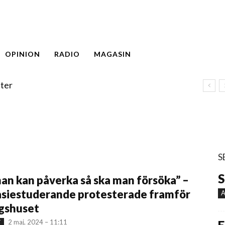
OPINION
RADIO
MAGASIN
ter
S
S
n kan påverka så ska man försöka” –
siestuderande protesterade framför
A
agshuset
2 maj, 2024 – 11:11
T