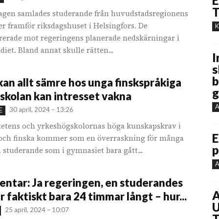
E
T
gen samlades studerande från huvudstadsregionens
r framför riksdagshuset i Helsingfors. De
K
erade mot regeringens planerade nedskärningar i
diet. Bland annat skulle rätten...
I
s
b
an allt sämre hos unga finskspråkiga
g
gskolan kan intresset vakna
A
30 april, 2024 – 13:26
E
tetens och yrkeshögskolornas höga kunskapskrav i
E
och finska kommer som en överraskning för många
p
 studerande som i gymnasiet bara gått...
A
tar: Ja regeringen, en studerandes
A
r faktiskt bara 24 timmar långt – hur...
U
25 april, 2024 – 10:07
T