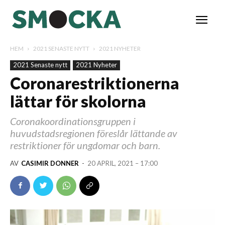
HEM
2021 SENASTE NYTT
2021 NYHETER
2021 Senaste nytt
2021 Nyheter
Coronarestriktionerna
lättar för skolorna
Coronakoordinationsgruppen i
huvudstadsregionen föreslår lättande av
restriktioner för ungdomar och barn.
AV
CASIMIR DONNER
-
20 APRIL, 2021 – 17:00