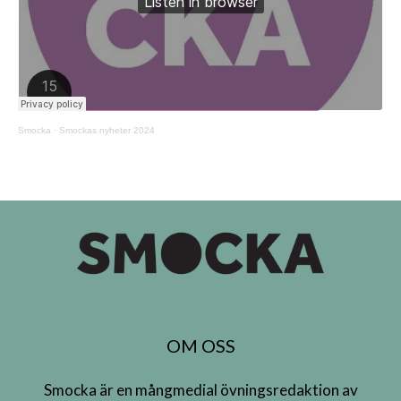
Smocka
·
Smockas nyheter 2024
OM OSS
Smocka är en mångmedial övningsredaktion av