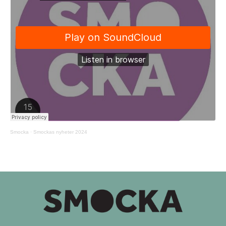
Smocka
·
Smockas nyheter 2024