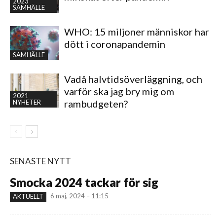
2023
SAMHÄLLE
WHO: 15 miljoner människor har
dött i coronapandemin
SAMHÄLLE
Vadå halvtidsöverläggning, och
varför ska jag bry mig om
2021
rambudgeten?
NYHETER
SENASTE NYTT
Smocka 2024 tackar för sig
6 maj, 2024 – 11:15
AKTUELLT