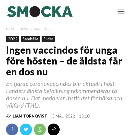
HEM
2022
SAMHÄLLE
2022
Samhälle
Slider
Ingen vaccindos för unga
före hösten – de äldsta får
en dos nu
En fjärde coronavaccindos blir aktuell i höst.
Landets äldsta befolkning rekommenderas ta
dosen nu. Det meddelar Institutet för hälsa och
välfärd (THL).
AV
LIAM TÖRNQVIST
-
5 MAJ, 2022 – 13:10