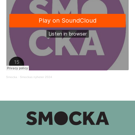
Smocka
·
Smockas nyheter 2024