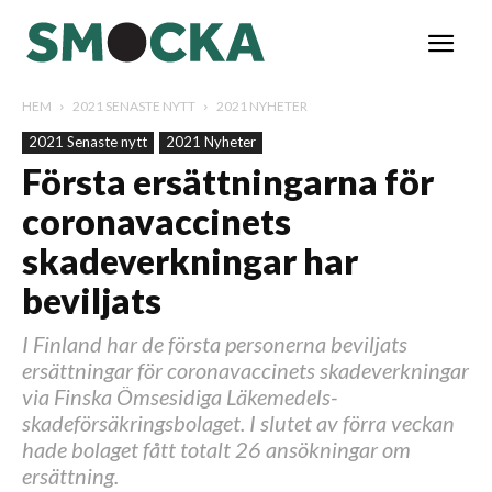
HEM
2021 SENASTE NYTT
2021 NYHETER
2021 Senaste nytt
2021 Nyheter
Första ersättningarna för
coronavaccinets
skadeverkningar har
beviljats
I Finland har de första personerna beviljats
ersättningar för coronavaccinets skadeverkningar
via Finska Ömsesidiga Läkemedels-
skadeförsäkringsbolaget. I slutet av förra veckan
hade bolaget fått totalt 26 ansökningar om
ersättning.