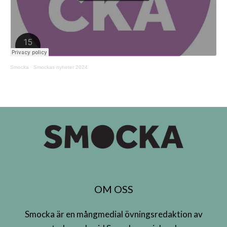
Smocka
·
Smockas nyheter 2024
OM OSS
Smocka är en mångmedial övningsredaktion av