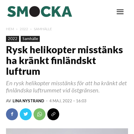
HEM
2022
SAMHÄLLE
2022
Samhälle
Rysk helikopter misstänks
ha kränkt finländskt
luftrum
En rysk helikopter misstänks för att ha kränkt det
finländska luftrummet vid östgränsen.
AV
LINA NYSTRAND
-
4 MAJ, 2022 – 16:03