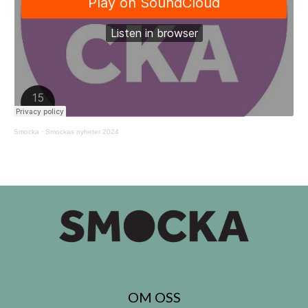
Smocka
·
Smockas nyheter 2024
OM OSS