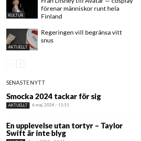
Från Disney till Avatar — cosplay
förenar människor runt hela
Finland
KULTUR
Regeringen vill begränsa vitt
snus
AKTUELLT
SENASTE NYTT
Smocka 2024 tackar för sig
6 maj, 2024 – 11:15
AKTUELLT
En upplevelse utan tortyr – Taylor
Swift är inte blyg