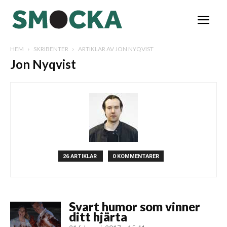
HEM
SKRIBENTER
ARTIKLAR AV JON NYQVIST
Jon Nyqvist
26 ARTIKLAR
0 KOMMENTARER
Svart humor som vinner
ditt hjärta