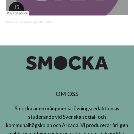
Smocka
·
Smockas nyheter 2024
OM OSS
Smocka är en mångmedial övningsredaktion av
studerande vid Svenska social- och
kommunalhögskolan och Arcada. Vi producerar årligen
webb- och tidningsnyheter, radio, videor och poddar.