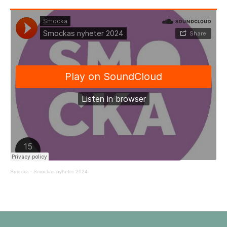
Smocka
·
Smockas nyheter 2024