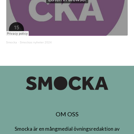
Smocka
·
Smockas nyheter 2024
OM OSS
Smocka är en mångmedial övningsredaktion av