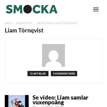
HEM
SKRIBENTER
ARTIKLAR AV LIAM TÖRNQVIST
Liam Törnqvist
12 ARTIKLAR
0 KOMMENTARER
Se video: Liam samlar
vuxenpoäng