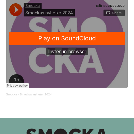
Smocka
·
Smockas nyheter 2024