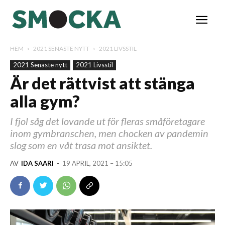
HEM
2021 SENASTE NYTT
2021 LIVSSTIL
2021 Senaste nytt
2021 Livsstil
Är det rättvist att stänga
alla gym?
I fjol såg det lovande ut för fleras småföretagare
inom gymbranschen, men chocken av pandemin
slog som en våt trasa mot ansiktet.
AV
IDA SAARI
-
19 APRIL, 2021 – 15:05