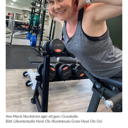
Ann-Marie Nordström äger ett gym i Grankulla.
Bild: Liikuntastudio Hyvä Olo (Kuntokoulu Grani Hyvä Olo Oy)