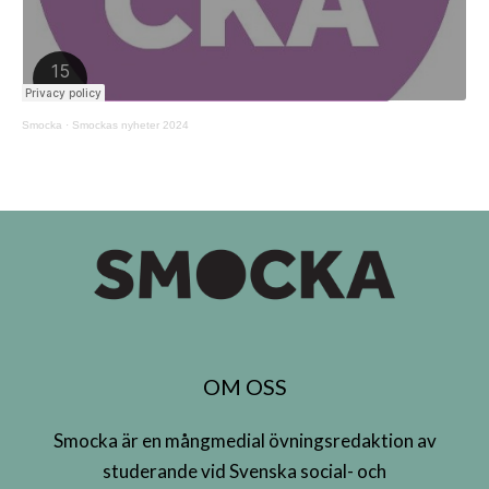
Smocka
·
Smockas nyheter 2024
OM OSS
Smocka är en mångmedial övningsredaktion av
studerande vid Svenska social- och