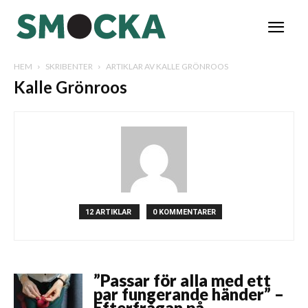
HEM
SKRIBENTER
ARTIKLAR AV KALLE GRÖNROOS
Kalle Grönroos
12 ARTIKLAR
0 KOMMENTARER
”Passar för alla med ett
par fungerande händer” –
Efterfrågan på...